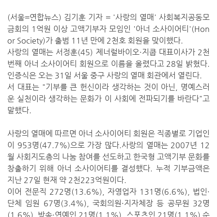
(서울=연합뉴스) 김기훈 기자 = '사랑의 열매' 사회복지공동모
금회의 1억원 이상 고액기부자 모임인 '아너 소사이어티'(Hon
or Society)가 출범 11년 만에 2천호 회원을 맞이했다.
사랑의 열매는 서정훈(45) 제너럴바이오·지쿱 대표이사가 2천
번째 아너 소사이어티 회원으로 이름을 올렸다고 28일 밝혔다.
인증식은 오는 31일 서울 중구 사랑의 열매 회관에서 열린다.
서 대표는 "기부를 큰 헌신이라 생각하는 것이 아닌, 명예스러
운 실천이라 생각하는 문화가 이 사회에 전파되기를 바란다"고
말했다.
사랑의 열매에 따르면 아너 소사이어티 회원은 직종별로 기업인
이 953명(47.7%)으로 가장 많다.사랑의 열매는 2007년 12
월 사회지도층의 나눔 참여를 선도하고 한국형 고액기부 문화를
창출하기 위해 아너 소사이어티를 결성했다. 누적 기부금액은
지난 27일 현재 약 2천223억원이다.
이어 전문직 272명(13.6%), 자영업자 131명(6.6%), 법인·
단체 임원 67명(3.4%), 국회의원·지자체장 등 공무원 32명
(1.6%), 방송·연예인 21명(1.1%), 스포츠인 21명(1.1%) 순