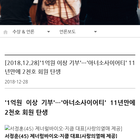
수상 & 언론
언론보도
[2018.12.28]'1억원 이상 기부'…'아너소사이어티' 11
년만에 2천호 회원 탄생
2018-12-28
'1억원 이상 기부'…'아너소사이어티' 11년만에
2천호 회원 탄생
서정훈(45) 제너럴바이오·지쿱 대표[사랑의열매 제공]