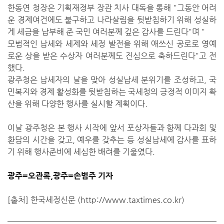
한동연 청장은 기획재정부 장관 치사 대독을 통해 "그동안 어려
운 경제여건에도 불구하고 나라살림을 뒷받침하기 위해 성실하
게 세금을 납부해 준 국민 여러분께 깊은 감사를 드린다"며 "
모범적인 납세와 세제와 세정 발전을 위해 애쓰신 공로로 영예
로운 상을 받은 수상자 여러분께도 진심으로 축하드린다"고 전
했다.
광주청은 납세자의 날을 맞아 성실납세 분위기를 조성하고, 국
민복지와 경제 활성화를 뒷받침하는 국세청의 긍정적 이미지 확
산을 위해 다양한 행사를 실시할 계획이다.
이날 광주청은 본 행사 시작에 앞서 포상자들과 함께 다과회 및
환담의 시간을 갖고, 예우를 갖추는 등 성실납세에 감사를 표하
기 위해 행사준비에 세심한 배려를 기울였다.
광주=오관록,광주=손범주 기자
[출처]
한국세정신문 (http://www.taxtimes.co.kr)