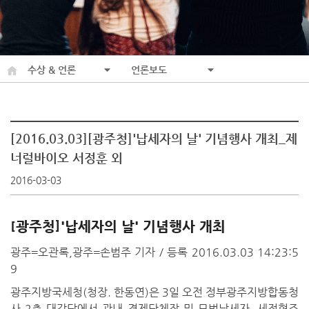
수상 & 언론
언론보도
[2016.03.03][광주청]'납세자의 날' 기념행사 개최_제
너럴바이오 서정훈 외
2016-03-03
[광주청]'납세자의 날' 기념행사 개최
광주=오관록,광주=손범주 기자
/ 등록 2016.03.03 14:23:5
9
광주지방국세청(청장. 한동연)은 3일 오전 정부광주지방합동청
사 2층 대강당에서 관내 경제단체장 및 모범납세자, 세정협조