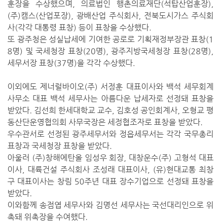
훈장을 수상했으며, 의료법인 행촌의료재단(석탑산업훈장),
(주)캠스(산업포장), 광배산업 주식회사, 전북도시가스 주식회
사(각각 대통령 표창) 등이 표창을 수상했다.
또 광주청은 성실납세에 기여한 공로로 기획재정부장관 표창(1
8명) 및 국세청장 표창(20명), 광주지방국세청장 표창(28명),
세무서장 표창(37명)을 각각 수상했다.
이외에도 제너럴바이오(주) 서정훈 대표이사와 백석 세무회계
사무소 대표 백석 세무사는 아름다운 납세자로 선정돼 표창을
받았다. 김선희 한세대학교 교수, 김호성 공인회계사, 오형교 평
동산단운영협의회 사무국장은 세정협조자로 표창을 받았다.
우수관서로 선정된 광주세무서와 정읍세무서는 각각 국무총리
표창과 국세청장 표창을 받았다.
아울러 (주)창해에탄올 임성우 회장, 대창운수(주) 고형석 대표
이사, 대륙건설 주식회사 조성래 대표이사, (유)현대교통 최창
구 대표이사는 창림 50주년 대표 장수기업으로 선정돼 표창을
받았다.
이와함께 송점엽 세무사와 김명선 세무사는 국선대리인으로 위
촉돼 위촉장을 수여했다.